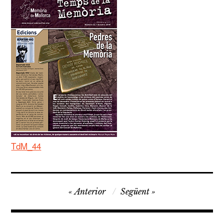
TdM_44
Navegació
Anterior
Següent
d'entrades