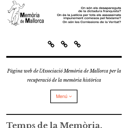
Vés
al
contingut
I
L
D
n
’
o
i
A
c
c
s
u
i
s
m
Pàgina web de l'Associació Memòria de Mallorca per la
o
e
recuperació de la memòria històrica
c
n
i
t
Menú
a
a
c
c
i
i
ó
ó
Inici
Temps de la Memòria,