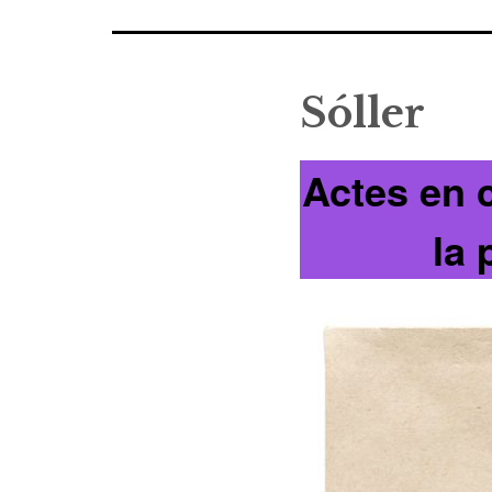
Sóller
Actes en 
la 