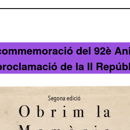
commemoració del 92è Ani
proclamació de la II Repúb