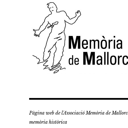
Vés
al
contingut
Pàgina web de l'Associació Memòria de Mallorca
memòria històrica